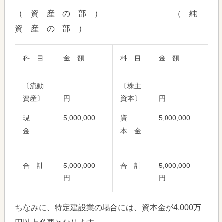
（ 資 産 の 部 ） （ 純
資 産 の 部 ）
科 目
金 額
科 目
金 額
〔流動
〔株主
資産〕
円
資本〕
円
現
5,000,000
資
5,000,000
金
本 金
合 計
5,000,000
合 計
5,000,000
円
円
ちなみに、特定建設業の場合には、資本金が4,000万